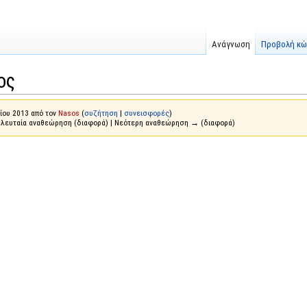
Ανάγνωση
Προβολή κώ
ος
ίου 2013 από τον
Nasos
(
συζήτηση
|
συνεισφορές
)
ελευταία αναθεώρηση (διαφορά) | Νεότερη αναθεώρηση → (διαφορά)