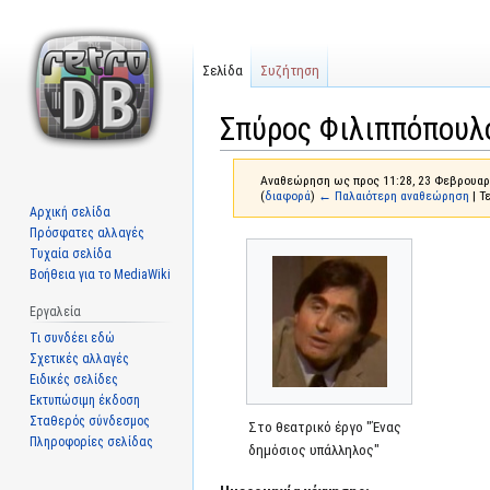
Σελίδα
Συζήτηση
Σπύρος Φιλιππόπουλ
Αναθεώρηση ως προς 11:28, 23 Φεβρουαρ
(
διαφορά
)
← Παλαιότερη αναθεώρηση
| Τ
Αρχική σελίδα
Πρόσφατες αλλαγές
Μετάβαση
Πήδηση
Τυχαία σελίδα
στην
στην
Βοήθεια για το MediaWiki
πλοήγηση
αναζήτηση
Εργαλεία
Τι συνδέει εδώ
Σχετικές αλλαγές
Ειδικές σελίδες
Εκτυπώσιμη έκδοση
Σταθερός σύνδεσμος
Στο θεατρικό έργο "Ένας
Πληροφορίες σελίδας
δημόσιος υπάλληλος"