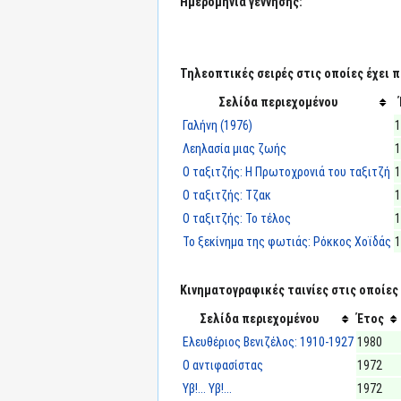
Ημερομηνία γέννησης:
Τηλεοπτικές σειρές στις οποίες έχει π
Σελίδα περιεχομένου
Γαλήνη (1976)
1
Λεηλασία μιας ζωής
1
Ο ταξιτζής: Η Πρωτοχρονιά του ταξιτζή
1
Ο ταξιτζής: Τζακ
1
Ο ταξιτζής: Το τέλος
1
Το ξεκίνημα της φωτιάς: Ρόκκος Χοϊδάς
1
Κινηματογραφικές ταινίες στις οποίες 
Σελίδα περιεχομένου
Έτος
Ελευθέριος Βενιζέλος: 1910-1927
1980
Ο αντιφασίστας
1972
Υβ!... Υβ!...
1972