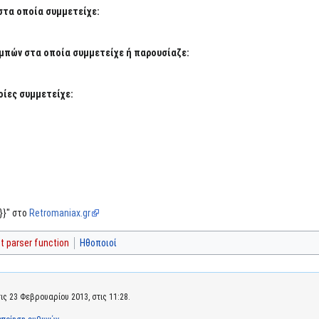
στα οποία συμμετείχε:
μπών στα οποία συμμετείχε ή παρουσίαζε:
ίες συμμετείχε:
}}" στο
Retromaniax.gr
 parser function
Ηθοποιοί
ς 23 Φεβρουαρίου 2013, στις 11:28.