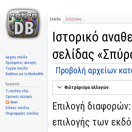
Σελίδα
Συζήτηση
Ιστορικό αναθ
σελίδας «Σπύρ
Αρχική σελίδα
Πρόσφατες αλλαγές
Προβολή αρχείων κατ
Τυχαία σελίδα
Βοήθεια για το MediaWiki
Μετάβαση
Πήδηση
Εργαλεία
Φιλτράρισμα αλλαγών
στην
στην
Τι συνδέει εδώ
πλοήγηση
αναζήτηση
Σχετικές αλλαγές
Atom
Επιλογή διαφορών:
Ειδικές σελίδες
Πληροφορίες σελίδας
επιλογής των εκδό