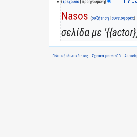
τρέχουσα
προηγούμενη
Nasos
συζήτηση
συνεισφορές
σελίδα με '{{actor}
Πολιτική ιδιωτικότητας
Σχετικά με retroDB
Αποποί