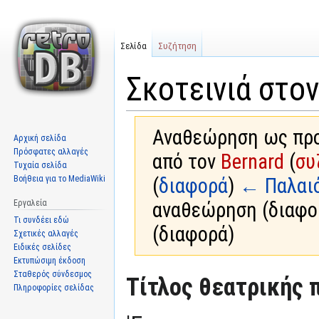
Σελίδα
Συζήτηση
Σκοτεινιά στο
Αναθεώρηση ως προς
Αρχική σελίδα
Πρόσφατες αλλαγές
από τον
Bernard
(
συ
Τυχαία σελίδα
Βοήθεια για το MediaWiki
(
διαφορά
)
← Παλαι
Εργαλεία
αναθεώρηση (διαφο
Τι συνδέει εδώ
(διαφορά)
Σχετικές αλλαγές
Ειδικές σελίδες
Εκτυπώσιμη έκδοση
Σταθερός σύνδεσμος
Μετάβαση
Πήδηση
Τίτλος θεατρικής 
Πληροφορίες σελίδας
στην
στην
πλοήγηση
αναζήτηση