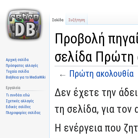
Σελίδα
Συζήτηση
Προβολή πηγαί
σελίδα Πρώτη
Αρχική σελίδα
Πρόσφατες αλλαγές
←
Πρώτη ακολουθία
Τυχαία σελίδα
Βοήθεια για το MediaWiki
Μετάβαση
Πήδηση
Εργαλεία
Δεν έχετε την άδε
στην
στην
Τι συνδέει εδώ
πλοήγηση
αναζήτηση
Σχετικές αλλαγές
τη σελίδα, για τον
Ειδικές σελίδες
Πληροφορίες σελίδας
Η ενέργεια που ζη