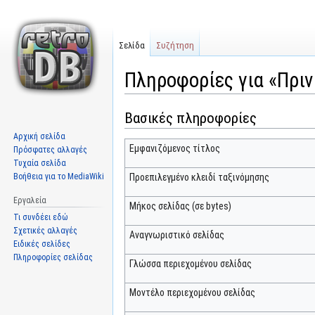
Σελίδα
Συζήτηση
Πληροφορίες για «Πριν
Βασικές πληροφορίες
Μετάβαση
Πήδηση
στην
στην
Αρχική σελίδα
πλοήγηση
αναζήτηση
Εμφανιζόμενος τίτλος
Πρόσφατες αλλαγές
Τυχαία σελίδα
Βοήθεια για το MediaWiki
Προεπιλεγμένο κλειδί ταξινόμησης
Εργαλεία
Μήκος σελίδας (σε bytes)
Τι συνδέει εδώ
Σχετικές αλλαγές
Αναγνωριστικό σελίδας
Ειδικές σελίδες
Πληροφορίες σελίδας
Γλώσσα περιεχομένου σελίδας
Μοντέλο περιεχομένου σελίδας