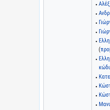
Αλέξ
Ανδρ
Γιώρ
Γιώρ
Ελλη
(
προ
Ελλη
κώδ
Κατε
Κώστ
Κώσ
Μαν