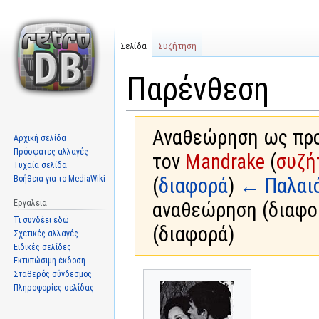
Σελίδα
Συζήτηση
Παρένθεση
Αναθεώρηση ως προς
Αρχική σελίδα
Πρόσφατες αλλαγές
τον
Mandrake
(
συζή
Τυχαία σελίδα
Βοήθεια για το MediaWiki
(
διαφορά
)
← Παλαι
Εργαλεία
αναθεώρηση (διαφο
Τι συνδέει εδώ
(διαφορά)
Σχετικές αλλαγές
Ειδικές σελίδες
Εκτυπώσιμη έκδοση
Σταθερός σύνδεσμος
Μετάβαση
Πήδηση
Πληροφορίες σελίδας
στην
στην
πλοήγηση
αναζήτηση