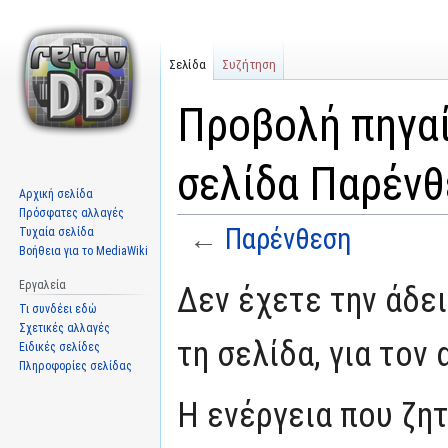
Σελίδα
Συζήτηση
Προβολή πηγαί
σελίδα Παρένθ
Αρχική σελίδα
Πρόσφατες αλλαγές
←
Παρένθεση
Τυχαία σελίδα
Βοήθεια για το MediaWiki
Μετάβαση
Πήδηση
Εργαλεία
Δεν έχετε την άδε
στην
στην
Τι συνδέει εδώ
πλοήγηση
αναζήτηση
Σχετικές αλλαγές
τη σελίδα, για τον
Ειδικές σελίδες
Πληροφορίες σελίδας
Η ενέργεια που ζη