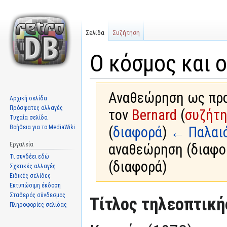
Σελίδα
Συζήτηση
Ο κόσμος και ο
Αναθεώρηση ως προς
Αρχική σελίδα
Πρόσφατες αλλαγές
τον
Bernard
(
συζήτ
Τυχαία σελίδα
Βοήθεια για το MediaWiki
(
διαφορά
)
← Παλαι
Εργαλεία
αναθεώρηση (διαφο
Τι συνδέει εδώ
(διαφορά)
Σχετικές αλλαγές
Ειδικές σελίδες
Εκτυπώσιμη έκδοση
Σταθερός σύνδεσμος
Μετάβαση
Πήδηση
Τίτλος τηλεοπτική
Πληροφορίες σελίδας
στην
στην
πλοήγηση
αναζήτηση