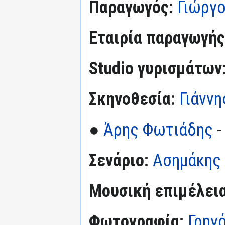
Παραγωγός:
Γιώργ
Εταιρία παραγωγής
Studio γυρισμάτων
Σκηνοθεσία:
Γιάνν
●
Άρης Φωτιάδης
-
Σενάριο:
Ασημάκης 
Μουσική επιμέλεια
Φωτογραφία:
Γρηγ