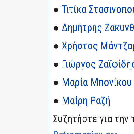
●
Τιτίκα Στασινοπ
●
Δημήτρης Ζακυνθ
●
Χρήστος Μάντζα
●
Γιώργος Ζαϊφίδη
●
Μαρία Μπονίκου
●
Μαίρη Ραζή
Συζητήστε για την 