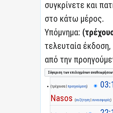
συγκρίνετε και πατ
στο κάτω μέρος.
Υπόμνημα:
(τρέχου
τελευταία έκδοση,
από την προηγούμε
03:
τρέχουσα
προηγούμενη
Nasos
συζήτηση
συνεισφορές
22: