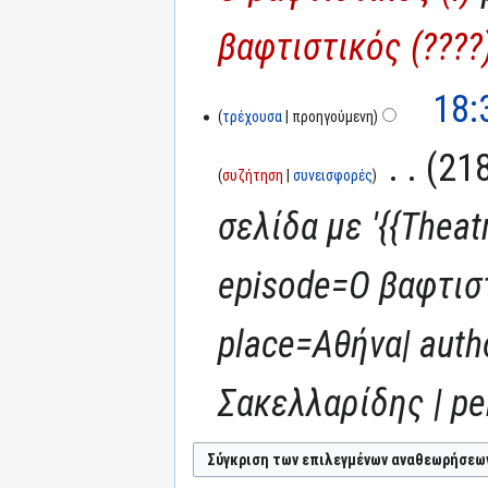
βαφτιστικός (????
18:
τρέχουσα
προηγούμενη
‎
218
συζήτηση
συνεισφορές
σελίδα με '{{Theat
episode=Ο βαφτιστι
place=Αθήνα| aut
Σακελλαρίδης | peri