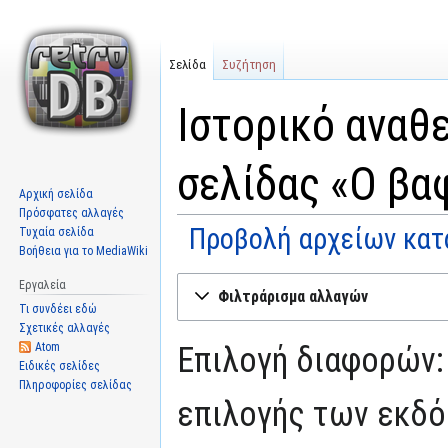
Σελίδα
Συζήτηση
Ιστορικό αναθ
σελίδας «Ο βα
Αρχική σελίδα
Πρόσφατες αλλαγές
Προβολή αρχείων κατ
Τυχαία σελίδα
Βοήθεια για το MediaWiki
Μετάβαση
Πήδηση
Εργαλεία
Φιλτράρισμα αλλαγών
στην
στην
Τι συνδέει εδώ
πλοήγηση
αναζήτηση
Σχετικές αλλαγές
Atom
Επιλογή διαφορών:
Ειδικές σελίδες
Πληροφορίες σελίδας
επιλογής των εκδό