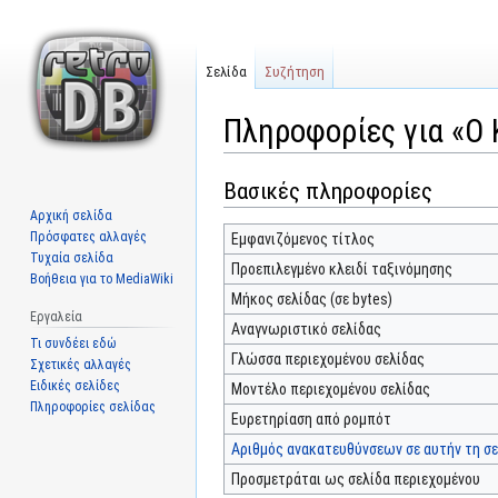
Σελίδα
Συζήτηση
Πληροφορίες για «Ο 
Βασικές πληροφορίες
Μετάβαση
Πήδηση
στην
στην
Αρχική σελίδα
πλοήγηση
αναζήτηση
Πρόσφατες αλλαγές
Εμφανιζόμενος τίτλος
Τυχαία σελίδα
Προεπιλεγμένο κλειδί ταξινόμησης
Βοήθεια για το MediaWiki
Μήκος σελίδας (σε bytes)
Εργαλεία
Αναγνωριστικό σελίδας
Τι συνδέει εδώ
Γλώσσα περιεχομένου σελίδας
Σχετικές αλλαγές
Ειδικές σελίδες
Μοντέλο περιεχομένου σελίδας
Πληροφορίες σελίδας
Ευρετηρίαση από ρομπότ
Αριθμός ανακατευθύνσεων σε αυτήν τη σε
Προσμετράται ως σελίδα περιεχομένου