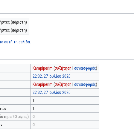
ήστες (αόριστη)
ήστες (αόριστη)
α αυτή τη σελίδα.
Karapiperim
(
συζήτηση
|
συνεισφορές
)
22:32, 27 Ιουλίου 2020
Karapiperim
(
συζήτηση
|
συνεισφορές
)
22:32, 27 Ιουλίου 2020
1
κτών
1
άστημα 90 μέρες)
0
ών
0