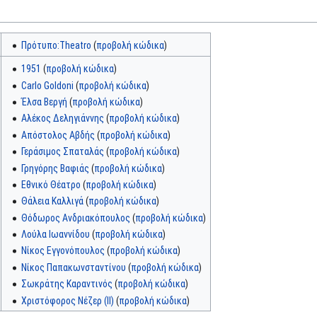
Πρότυπο:Theatro
(
προβολή κώδικα
)
1951
(
προβολή κώδικα
)
Carlo Goldoni
(
προβολή κώδικα
)
Έλσα Βεργή
(
προβολή κώδικα
)
Αλέκος Δεληγιάννης
(
προβολή κώδικα
)
Απόστολος Αβδής
(
προβολή κώδικα
)
Γεράσιμος Σπαταλάς
(
προβολή κώδικα
)
Γρηγόρης Βαφιάς
(
προβολή κώδικα
)
Εθνικό Θέατρο
(
προβολή κώδικα
)
Θάλεια Καλλιγά
(
προβολή κώδικα
)
Θόδωρος Ανδριακόπουλος
(
προβολή κώδικα
)
Λούλα Ιωαννίδου
(
προβολή κώδικα
)
Νίκος Εγγονόπουλος
(
προβολή κώδικα
)
Νίκος Παπακωνσταντίνου
(
προβολή κώδικα
)
Σωκράτης Καραντινός
(
προβολή κώδικα
)
Χριστόφορος Νέζερ (II)
(
προβολή κώδικα
)