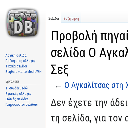
Σελίδα
Συζήτηση
Προβολή πηγαί
σελίδα Ο Αγκα
Αρχική σελίδα
Πρόσφατες αλλαγές
Σεξ
Τυχαία σελίδα
Βοήθεια για το MediaWiki
Εργαλεία
←
Ο Αγκαλίτσας στη 
Τι συνδέει εδώ
Σχετικές αλλαγές
Μετάβαση
Πήδηση
Δεν έχετε την άδε
Ειδικές σελίδες
στην
στην
Πληροφορίες σελίδας
πλοήγηση
αναζήτηση
τη σελίδα, για τον