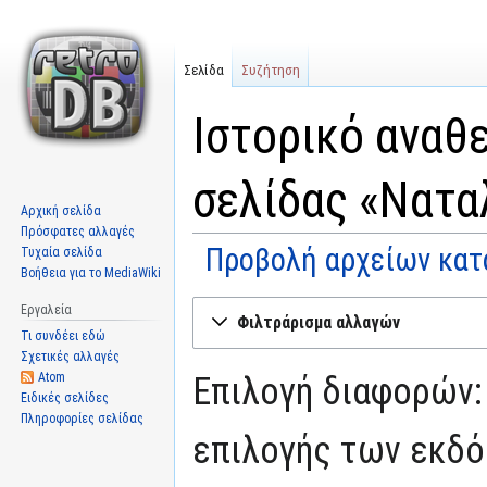
Σελίδα
Συζήτηση
Ιστορικό αναθ
σελίδας «Νατα
Αρχική σελίδα
Πρόσφατες αλλαγές
Προβολή αρχείων κατ
Τυχαία σελίδα
Βοήθεια για το MediaWiki
Μετάβαση
Πήδηση
Εργαλεία
Φιλτράρισμα αλλαγών
στην
στην
Τι συνδέει εδώ
πλοήγηση
αναζήτηση
Σχετικές αλλαγές
Atom
Επιλογή διαφορών:
Ειδικές σελίδες
Πληροφορίες σελίδας
επιλογής των εκδό