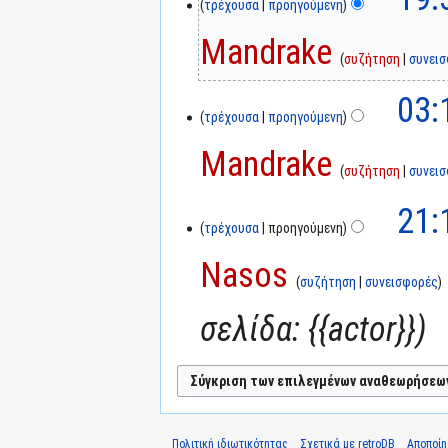
τρέχουσα
προηγούμενη
Mandrake
συζήτηση
συνει
03:
τρέχουσα
προηγούμενη
Mandrake
συζήτηση
συνει
21:
τρέχουσα
προηγούμενη
Nasos
συζήτηση
συνεισφορές
σελίδα: {{actor}}
Πολιτική ιδιωτικότητας
Σχετικά με retroDB
Αποποί