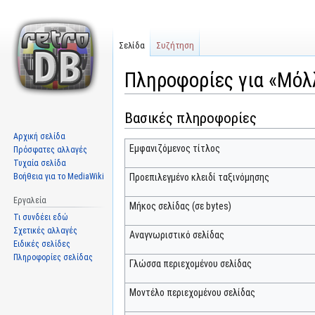
Σελίδα
Συζήτηση
Πληροφορίες για «Μόλ
Βασικές πληροφορίες
Μετάβαση
Πήδηση
στην
στην
Αρχική σελίδα
πλοήγηση
αναζήτηση
Εμφανιζόμενος τίτλος
Πρόσφατες αλλαγές
Τυχαία σελίδα
Βοήθεια για το MediaWiki
Προεπιλεγμένο κλειδί ταξινόμησης
Εργαλεία
Μήκος σελίδας (σε bytes)
Τι συνδέει εδώ
Σχετικές αλλαγές
Αναγνωριστικό σελίδας
Ειδικές σελίδες
Πληροφορίες σελίδας
Γλώσσα περιεχομένου σελίδας
Μοντέλο περιεχομένου σελίδας