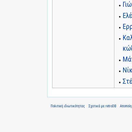
Γι
Ελ
Ερ
Καλ
κώ
Μά
Νί
Στ
Πολιτική ιδιωτικότητας
Σχετικά με retroDB
Αποποί