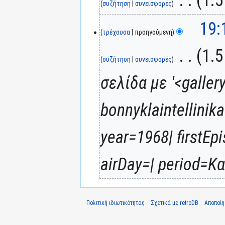
συζήτηση
συνεισφορές
19:
τρέχουσα
προηγούμενη
‎
1.5
συζήτηση
συνεισφορές
σελίδα με '<galler
bonnyklaintellinika
year=1968| firstEp
airDay=| period=Κ
Πολιτική ιδιωτικότητας
Σχετικά με retroDB
Αποποί