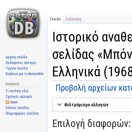
Σελίδα
Συζήτηση
Ιστορικό αναθ
σελίδας «Μπόν
Αρχική σελίδα
Πρόσφατες αλλαγές
Ελληνικά (1968
Τυχαία σελίδα
Βοήθεια για το MediaWiki
Εργαλεία
Προβολή αρχείων κατ
Τι συνδέει εδώ
Σχετικές αλλαγές
Μετάβαση
Πήδηση
Atom
Φιλτράρισμα αλλαγών
στην
στην
Ειδικές σελίδες
Πληροφορίες σελίδας
πλοήγηση
αναζήτηση
Επιλογή διαφορών: