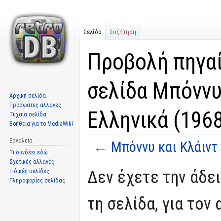
Σελίδα
Συζήτηση
Προβολή πηγαί
σελίδα Μπόννυ
Αρχική σελίδα
Πρόσφατες αλλαγές
Ελληνικά (1968
Τυχαία σελίδα
Βοήθεια για το MediaWiki
Εργαλεία
←
Μπόννυ και Κλάιντ
Τι συνδέει εδώ
Σχετικές αλλαγές
Μετάβαση
Πήδηση
Δεν έχετε την άδε
Ειδικές σελίδες
στην
στην
Πληροφορίες σελίδας
πλοήγηση
αναζήτηση
τη σελίδα, για τον