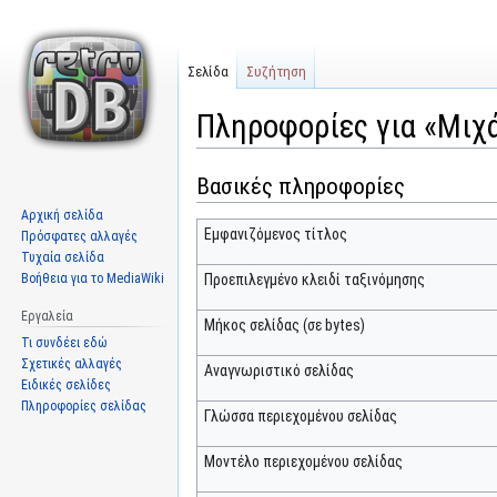
Σελίδα
Συζήτηση
Πληροφορίες για «Μιχ
Βασικές πληροφορίες
Μετάβαση
Πήδηση
στην
στην
Αρχική σελίδα
πλοήγηση
αναζήτηση
Εμφανιζόμενος τίτλος
Πρόσφατες αλλαγές
Τυχαία σελίδα
Βοήθεια για το MediaWiki
Προεπιλεγμένο κλειδί ταξινόμησης
Εργαλεία
Μήκος σελίδας (σε bytes)
Τι συνδέει εδώ
Σχετικές αλλαγές
Αναγνωριστικό σελίδας
Ειδικές σελίδες
Πληροφορίες σελίδας
Γλώσσα περιεχομένου σελίδας
Μοντέλο περιεχομένου σελίδας