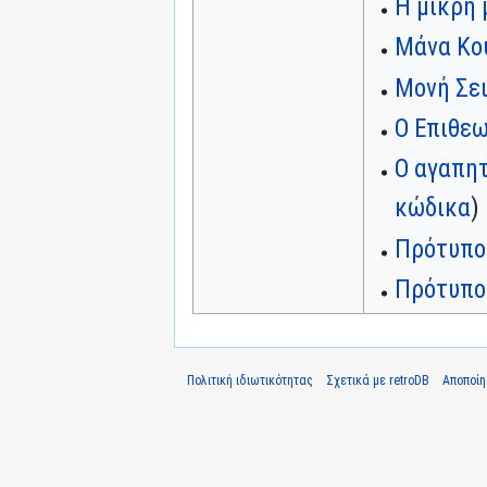
Η μικρή 
Μάνα Κου
Μονή Σε
Ο Επιθεω
Ο αγαπητ
κώδικα
)
Πρότυπο
Πρότυπο:
Πολιτική ιδιωτικότητας
Σχετικά με retroDB
Αποποί