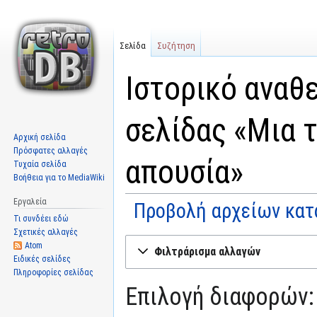
Σελίδα
Συζήτηση
Ιστορικό αναθ
σελίδας «Μια 
Αρχική σελίδα
Πρόσφατες αλλαγές
απουσία»
Τυχαία σελίδα
Βοήθεια για το MediaWiki
Εργαλεία
Προβολή αρχείων κατ
Τι συνδέει εδώ
Σχετικές αλλαγές
Μετάβαση
Πήδηση
Atom
Φιλτράρισμα αλλαγών
στην
στην
Ειδικές σελίδες
Πληροφορίες σελίδας
πλοήγηση
αναζήτηση
Επιλογή διαφορών: