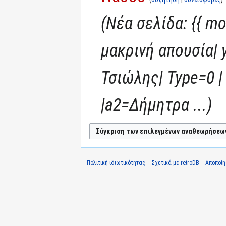
Νέα σελίδα: {{ m
μακρινή απουσία| 
Τσιώλης| Type=0 |
|a2=Δήμητρα ...
Πολιτική ιδιωτικότητας
Σχετικά με retroDB
Αποποί