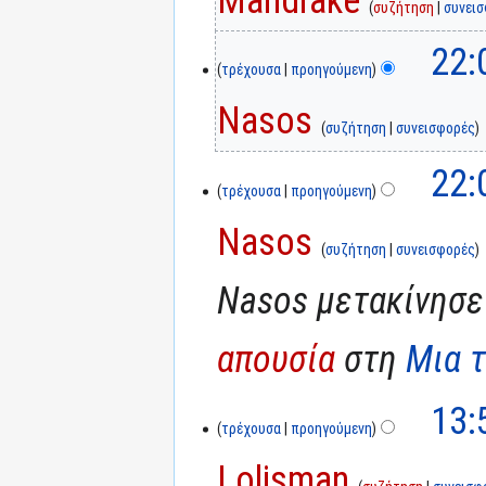
συζήτηση
συνει
22:
τρέχουσα
προηγούμενη
Nasos
συζήτηση
συνεισφορές
22:
τρέχουσα
προηγούμενη
Nasos
συζήτηση
συνεισφορές
Nasos μετακίνησε
απουσία
στη
Μια 
13:
τρέχουσα
προηγούμενη
Lolisman