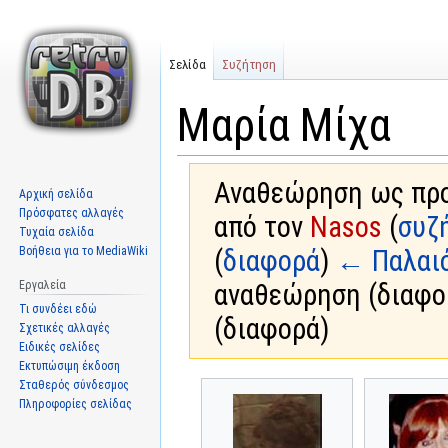
Σελίδα
Συζήτηση
Μαρία Μίχα
Αναθεώρηση ως προς
Αρχική σελίδα
Πρόσφατες αλλαγές
από τον
Nasos
(
συζ
Τυχαία σελίδα
Βοήθεια για το MediaWiki
(
διαφορά
)
← Παλαι
Εργαλεία
αναθεώρηση (διαφο
Τι συνδέει εδώ
(διαφορά)
Σχετικές αλλαγές
Ειδικές σελίδες
Εκτυπώσιμη έκδοση
Σταθερός σύνδεσμος
Μετάβαση
Πήδηση
Πληροφορίες σελίδας
στην
στην
πλοήγηση
αναζήτηση