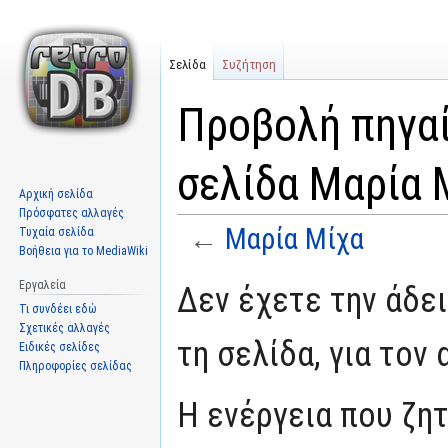
Σελίδα
Συζήτηση
Προβολή πηγαί
σελίδα Μαρία 
Αρχική σελίδα
Πρόσφατες αλλαγές
←
Μαρία Μίχα
Τυχαία σελίδα
Βοήθεια για το MediaWiki
Μετάβαση
Πήδηση
Εργαλεία
Δεν έχετε την άδε
στην
στην
Τι συνδέει εδώ
πλοήγηση
αναζήτηση
Σχετικές αλλαγές
τη σελίδα, για τον
Ειδικές σελίδες
Πληροφορίες σελίδας
Η ενέργεια που ζη