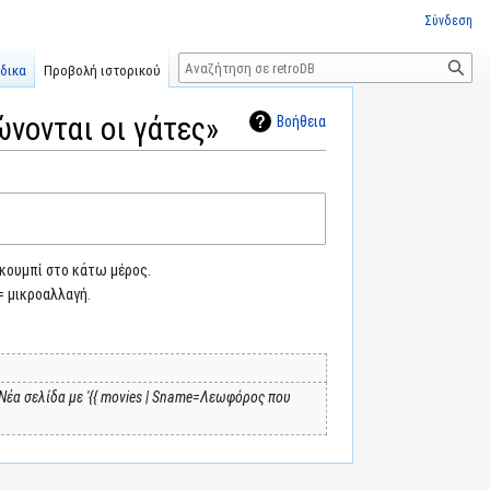
Σύνδεση
Αναζήτηση
δικα
Προβολή ιστορικού
νονται οι γάτες»
Βοήθεια
 κουμπί στο κάτω μέρος.
= μικροαλλαγή.
Νέα σελίδα με '{{ movies | Sname=Λεωφόρος που