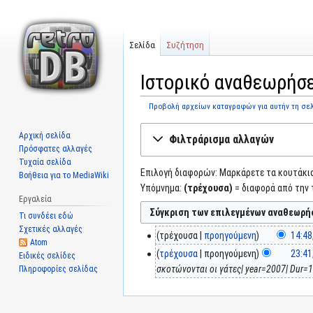
Σελίδα
Συζήτηση
Ιστορικό αναθεωρήσε
Προβολή αρχείων καταγραφών για αυτήν τη σε
Μετάβαση
Πήδηση
Αρχική σελίδα
Φιλτράρισμα αλλαγών
στην
στην
Πρόσφατες αλλαγές
πλοήγηση
αναζήτηση
Τυχαία σελίδα
Επιλογή διαφορών: Μαρκάρετε τα κουτάκια 
Βοήθεια για το MediaWiki
Υπόμνημα:
(τρέχουσα)
= διαφορά από την 
Εργαλεία
Τι συνδέει εδώ
Σχετικές αλλαγές
τρέχουσα
προηγούμενη
14:48
Atom
τρέχουσα
προηγούμενη
23:41
Ειδικές σελίδες
σκοτώνονται οι γάτες| year=2007| Dur=1
Πληροφορίες σελίδας