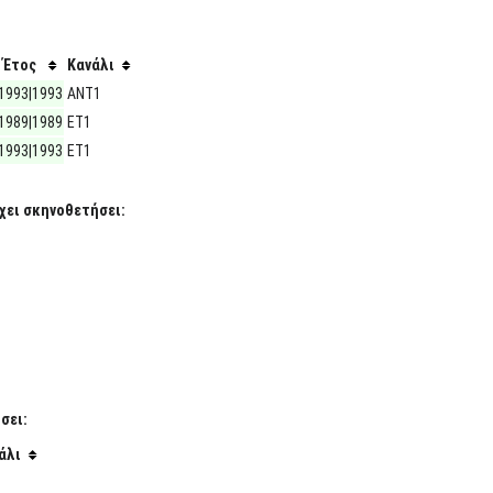
Έτος
Κανάλι
1993|1993
ΑΝΤ1
1989|1989
ΕΤ1
1993|1993
ΕΤ1
έχει σκηνοθετήσει:
σει:
άλι