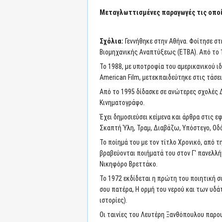
Μεταγλωττισμένες παραγωγές τις οποί
Σχόλια:
Γεννήθηκε στην Αθήνα. Φοίτησε σ
Βιομηχανικής Αναπτύξεως (ΕΤΒΑ). Από το 
Το 1988, με υποτροφία του αμερικανικού ι
American Film, μετεκπαιδεύτηκε στις τάσε
Από το 1995 δίδασκε σε ανώτερες σχολές 
Κινηματογράφο.
Έχει δημοσιεύσει κείμενα και άρθρα στις ε
Σκαπτή Ύλη, Τραμ, Διαβάζω, Υπόστεγο, Οδό
Το ποίημά του με τον τίτλο Χρονικό, από τ
βραβεύονται ποιήματά του στον Γ' πανελλή
Νικηφόρο Βρεττάκο.
Το 1972 εκδίδεται η πρώτη του ποιητική 
σου πατέρα, Η ορμή του νερού και των υδά
ιστορίες).
Οι ταινίες του Λευτέρη Ξανθόπουλου παρου