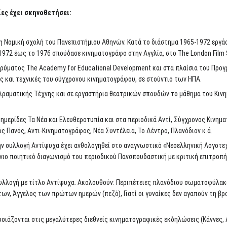
ες έχει σκηνοθετήσει:
τη Νομική σχολή του Πανεπιστήμιου Αθηνών. Κατά το διάστημα 1965-1972 εργ
1972 έως το 1976 σπούδασε κινηματογράφο στην Αγγλία, στο The London Film 
δρύματος The Academy for Educational Development και στα πλαίσια του Προγρ
ις και τεχνικές του σύγχρονου κινηματογράφου, σε στούντιο των ΗΠΑ.
Δραματικής Τέχνης και σε εργαστήρια θεατρικών σπουδών το μάθημα του Κιν
φημερίδες Τα Νέα και Ελευθεροτυπία και στα περιοδικά Αντί, Σύγχρονος Κινημα
ς Πανός, Αντι-Κινηματογράφος, Νέα Συντέλεια, Το Δέντρο, Πλανόδιον κ.ά.
ην συλλογή Αντίψυχα έχει ανθολογηθεί στο αναγνωστικό «Νεοελληνική Λογοτεχνί
νιο ποιητικό διαγωνισμό του περιοδικού Πανσπουδαστική με κριτική επιτροπή 
συλλογή με τίτλο Αντίψυχα. Ακολουθούν: Περιπέτειες πλανόδιου σωματοφύλακ
των, Άγγελος των πρώτων ημερών (πεζό), Γιατί οι γυναίκες δεν αγαπούν τη βρο
σιάζονται στις μεγαλύτερες διεθνείς κινηματογραφικές εκδηλώσεις (Κάννες, 