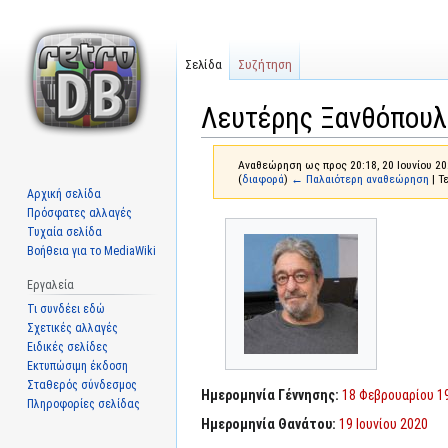
Σελίδα
Συζήτηση
Λευτέρης Ξανθόπουλ
Αναθεώρηση ως προς 20:18, 20 Ιουνίου 20
(
διαφορά
)
← Παλαιότερη αναθεώρηση
| Τ
Αρχική σελίδα
Πρόσφατες αλλαγές
Μετάβαση
Πήδηση
Τυχαία σελίδα
στην
στην
Βοήθεια για το MediaWiki
πλοήγηση
αναζήτηση
Εργαλεία
Τι συνδέει εδώ
Σχετικές αλλαγές
Ειδικές σελίδες
Εκτυπώσιμη έκδοση
Σταθερός σύνδεσμος
Ημερομηνία Γέννησης:
18 Φεβρουαρίου 1
Πληροφορίες σελίδας
Ημερομηνία Θανάτου:
19 Ιουνίου 2020