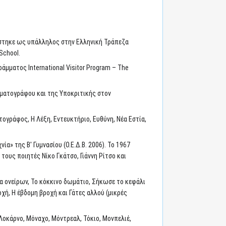
άστηκε ως υπάλληλος στην Ελληνική Τράπεζα
School.
άμματος International Visitor Program – The
ηματογράφου και της Υποκριτικής στον
τογράφος, Η Λέξη, Εντευκτήριο, Ευθύνη, Νέα Εστία,
α» της Β' Γυμνασίου (Ο.Ε.Δ.Β. 2006). Το 1967
τους ποιητές Νίκο Γκάτσο, Γιάννη Ρίτσο και
α ονείρων, Το κόκκινο δωμάτιο, Σήκωσε το κεφάλι
χή, Η έβδομη βροχή και Γάτες αλλού (μικρές
Λοκάρνο, Μόναχο, Μόντρεαλ, Τόκιο, Μονπελιέ,