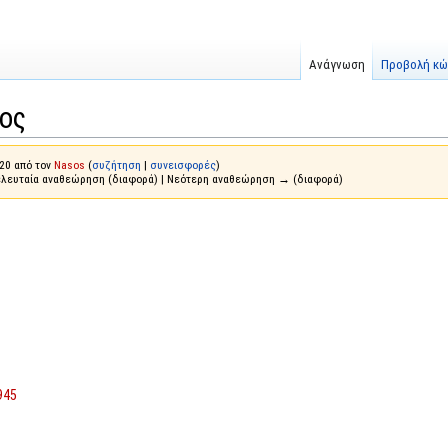
Ανάγνωση
Προβολή κώ
ος
20 από τον
Nasos
(
συζήτηση
|
συνεισφορές
)
ελευταία αναθεώρηση (διαφορά) | Νεότερη αναθεώρηση → (διαφορά)
945