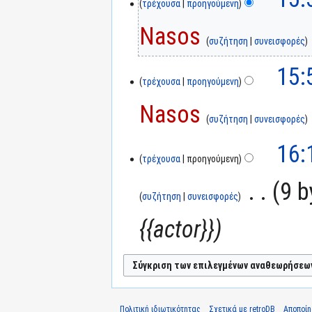
τρέχουσα
προηγούμενη
Nasos
συζήτηση
συνεισφορές
15:
τρέχουσα
προηγούμενη
Nasos
συζήτηση
συνεισφορές
16:
τρέχουσα
προηγούμενη
‎
9 b
συζήτηση
συνεισφορές
{{actor}}
Πολιτική ιδιωτικότητας
Σχετικά με retroDB
Αποποί