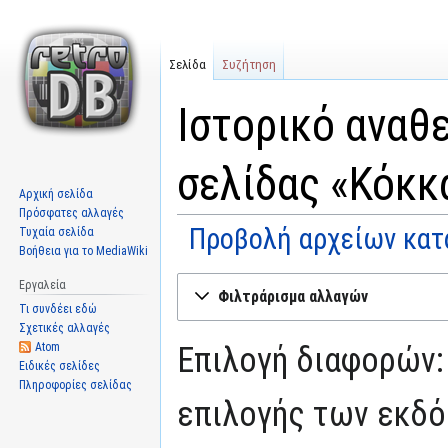
Σελίδα
Συζήτηση
Ιστορικό αναθ
σελίδας «Κόκκ
Αρχική σελίδα
Πρόσφατες αλλαγές
Προβολή αρχείων κατ
Τυχαία σελίδα
Βοήθεια για το MediaWiki
Μετάβαση
Πήδηση
Εργαλεία
Φιλτράρισμα αλλαγών
στην
στην
Τι συνδέει εδώ
πλοήγηση
αναζήτηση
Σχετικές αλλαγές
Atom
Επιλογή διαφορών:
Ειδικές σελίδες
Πληροφορίες σελίδας
επιλογής των εκδό