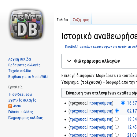
Σελίδα
Συζήτηση
Ιστορικό αναθεωρήσε
Προβολή αρχείων καταγραφών για αυτήν τη σε
Μετάβαση
Πήδηση
Αρχική σελίδα
Φιλτράρισμα αλλαγών
στην
στην
Πρόσφατες αλλαγές
πλοήγηση
αναζήτηση
Τυχαία σελίδα
Επιλογή διαφορών: Μαρκάρετε τα κουτάκια 
Βοήθεια για το MediaWiki
Υπόμνημα:
(τρέχουσα)
= διαφορά από την 
Εργαλεία
Τι συνδέει εδώ
Σχετικές αλλαγές
τρέχουσα
προηγούμενη
16:57
Atom
τρέχουσα
προηγούμενη
02:17
Ειδικές σελίδες
Πληροφορίες σελίδας
τρέχουσα
προηγούμενη
18:54
τρέχουσα
προηγούμενη
12:45
τρέχουσα
προηγούμενη
21:08