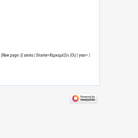
New page: {{ series | Sname=Κερκεμέζοι (Οι) | year= |