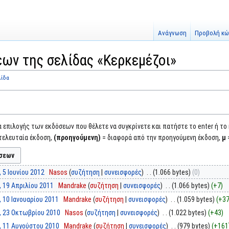
Ανάγνωση
Προβολή κώ
ων της σελίδας «Κερκεμέζοι»
λίδα
επιλογής των εκδόσεων που θέλετε να συγκρίνετε και πατήστε το enter ή το
τελευταία έκδοση,
(προηγούμενη)
= διαφορά από την προηγούμενη έκδοση,
μ
, 5 Ιουνίου 2012
‎
Nasos
συζήτηση
συνεισφορές
‎
1.066 bytes
0
, 19 Απριλίου 2011
‎
Mandrake
συζήτηση
συνεισφορές
‎
1.066 bytes
+7
, 10 Ιανουαρίου 2011
‎
Mandrake
συζήτηση
συνεισφορές
‎
1.059 bytes
+3
, 23 Οκτωβρίου 2010
‎
Nasos
συζήτηση
συνεισφορές
‎
1.022 bytes
+43
, 11 Αυγούστου 2010
‎
Mandrake
συζήτηση
συνεισφορές
‎
979 bytes
+161