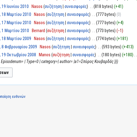
, 19 Ιουνίου 2010
‎
Nasos
συζήτηση
συνεισφορές
‎
818 bytes
+41
, 18 Μαρτίου 2010
‎
Nasos
συζήτηση
συνεισφορές
‎
777 bytes
0
, 17 Μαρτίου 2010
‎
Nasos
συζήτηση
συνεισφορές
‎
777 bytes
+4
, 1 Μαρτίου 2010
‎
Bernard
συζήτηση
συνεισφορές
‎
773 bytes
−1
, 18 Μαρτίου 2009
‎
Nasos
συζήτηση
συνεισφορές
‎
774 bytes
+181
, 8 Φεβρουαρίου 2009
‎
Nasos
συζήτηση
συνεισφορές
‎
593 bytes
+413
, 19 Οκτωβρίου 2008
‎
Manos
συζήτηση
συνεισφορές
‎
180 bytes
+180
‎
=| Episodenum= | Type=0 | category=| author= |a1=Σπύρος Κουβαρδάς }}
οποίηση ευθυνών