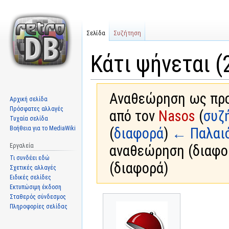
Σελίδα
Συζήτηση
Κάτι ψήνεται (
Αναθεώρηση ως προς
Αρχική σελίδα
Πρόσφατες αλλαγές
από τον
Nasos
(
συζ
Τυχαία σελίδα
Βοήθεια για το MediaWiki
(
διαφορά
)
← Παλαι
Εργαλεία
αναθεώρηση (διαφο
Τι συνδέει εδώ
(διαφορά)
Σχετικές αλλαγές
Ειδικές σελίδες
Εκτυπώσιμη έκδοση
Σταθερός σύνδεσμος
Μετάβαση
Πήδηση
Πληροφορίες σελίδας
στην
στην
πλοήγηση
αναζήτηση