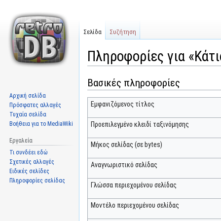
Σελίδα
Συζήτηση
Πληροφορίες για «Κάτι
Βασικές πληροφορίες
Μετάβαση
Πήδηση
στην
στην
Αρχική σελίδα
πλοήγηση
αναζήτηση
Εμφανιζόμενος τίτλος
Πρόσφατες αλλαγές
Τυχαία σελίδα
Βοήθεια για το MediaWiki
Προεπιλεγμένο κλειδί ταξινόμησης
Εργαλεία
Μήκος σελίδας (σε bytes)
Τι συνδέει εδώ
Σχετικές αλλαγές
Αναγνωριστικό σελίδας
Ειδικές σελίδες
Πληροφορίες σελίδας
Γλώσσα περιεχομένου σελίδας
Μοντέλο περιεχομένου σελίδας