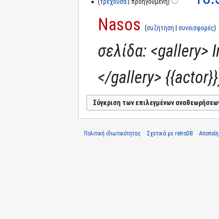
τρέχουσα
προηγούμενη
Nasos
συζήτηση
συνεισφορές
σελίδα: <gallery> 
</gallery> {{actor}}
Πολιτική ιδιωτικότητας
Σχετικά με retroDB
Αποποί