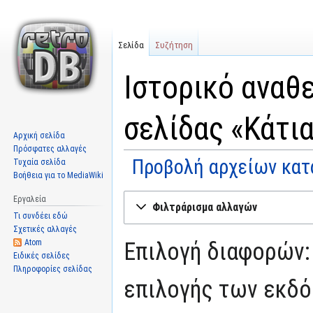
Σελίδα
Συζήτηση
Ιστορικό αναθ
σελίδας «Κάτι
Αρχική σελίδα
Πρόσφατες αλλαγές
Προβολή αρχείων κατ
Τυχαία σελίδα
Βοήθεια για το MediaWiki
Μετάβαση
Πήδηση
Εργαλεία
Φιλτράρισμα αλλαγών
στην
στην
Τι συνδέει εδώ
πλοήγηση
αναζήτηση
Σχετικές αλλαγές
Atom
Επιλογή διαφορών:
Ειδικές σελίδες
Πληροφορίες σελίδας
επιλογής των εκδό