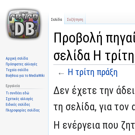
Σελίδα
Συζήτηση
Προβολή πηγαί
σελίδα Η τρίτ
Αρχική σελίδα
Πρόσφατες αλλαγές
←
Η τρίτη πράξη
Τυχαία σελίδα
Βοήθεια για το MediaWiki
Μετάβαση
Πήδηση
Εργαλεία
Δεν έχετε την άδε
στην
στην
Τι συνδέει εδώ
πλοήγηση
αναζήτηση
Σχετικές αλλαγές
τη σελίδα, για τον
Ειδικές σελίδες
Πληροφορίες σελίδας
Η ενέργεια που ζη