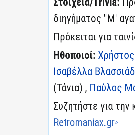
Στοιχεία/Trivia:
Πρ
διηγήματος "Μ' αγαπ
Πρόκειται για ταιν
Ηθοποιοί:
Χρήστος
Ισαβέλλα Βλασσιά
(Τάνια) ,
Παύλος Μα
Συζητήστε για την 
Retromaniax.gr