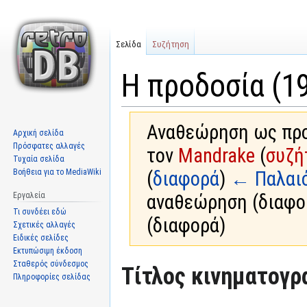
Σελίδα
Συζήτηση
Η προδοσία (1
Αναθεώρηση ως προς
Αρχική σελίδα
Πρόσφατες αλλαγές
τον
Mandrake
(
συζή
Τυχαία σελίδα
Βοήθεια για το MediaWiki
(
διαφορά
)
← Παλαι
Εργαλεία
αναθεώρηση (διαφο
Τι συνδέει εδώ
(διαφορά)
Σχετικές αλλαγές
Ειδικές σελίδες
Εκτυπώσιμη έκδοση
Σταθερός σύνδεσμος
Μετάβαση
Πήδηση
Τίτλος κινηματογρ
Πληροφορίες σελίδας
στην
στην
πλοήγηση
αναζήτηση