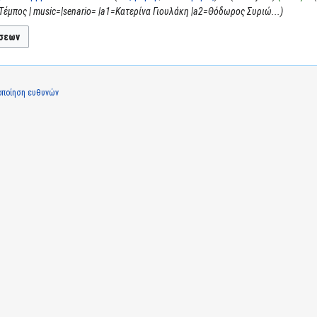
Τέμπος | music=|senario= |a1=Κατερίνα Γιουλάκη |a2=Θόδωρος Συριώ...
οποίηση ευθυνών