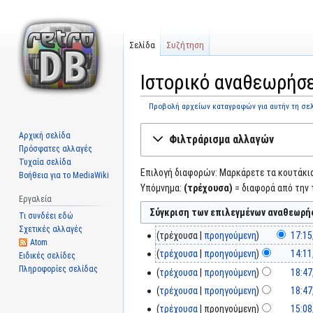
Σελίδα
Συζήτηση
Ιστορικό αναθεωρήσε
Προβολή αρχείων καταγραφών για αυτήν τη σε
Μετάβαση
Πήδηση
Αρχική σελίδα
Φιλτράρισμα αλλαγών
στην
στην
Πρόσφατες αλλαγές
πλοήγηση
αναζήτηση
Τυχαία σελίδα
Επιλογή διαφορών: Μαρκάρετε τα κουτάκια 
Βοήθεια για το MediaWiki
Υπόμνημα:
(τρέχουσα)
= διαφορά από την 
Εργαλεία
Τι συνδέει εδώ
Σχετικές αλλαγές
τρέχουσα
προηγούμενη
17:15
Atom
τρέχουσα
προηγούμενη
14:11
Ειδικές σελίδες
Πληροφορίες σελίδας
τρέχουσα
προηγούμενη
18:47
τρέχουσα
προηγούμενη
18:47
τρέχουσα
προηγούμενη
15:08