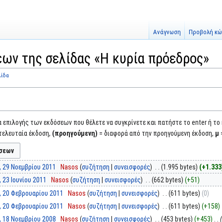
Ανάγνωση
Προβολή κώ
ων της σελίδας «Η κυρία πρόεδρος»
λίδα
επιλογής των εκδόσεων που θέλετε να συγκρίνετε και πατήστε το enter ή το
τελευταία έκδοση,
(προηγούμενη)
= διαφορά από την προηγούμενη έκδοση,
μ
, 29 Νοεμβρίου 2011
‎
Nasos
συζήτηση
συνεισφορές
‎
1.995 bytes
+1.333
, 23 Ιουνίου 2011
‎
Nasos
συζήτηση
συνεισφορές
‎
662 bytes
+51
, 20 Φεβρουαρίου 2011
‎
Nasos
συζήτηση
συνεισφορές
‎
611 bytes
0
, 20 Φεβρουαρίου 2011
‎
Nasos
συζήτηση
συνεισφορές
‎
611 bytes
+158
, 18 Νοεμβρίου 2008
‎
Nasos
συζήτηση
συνεισφορές
‎
453 bytes
+453
‎