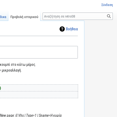
Σύνδεση
Αναζήτηση
δικα
Προβολή ιστορικού
Βοήθεια
 κουμπί στο κάτω μέρος.
= μικροαλλαγή.
New page: {{ Vhs | Type=1 | Sname=Η κυρία