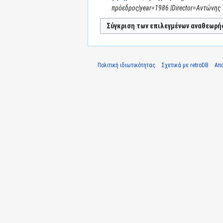
πρόεδρος|year=1986 |Director=Αντώνης 
Πολιτική ιδιωτικότητας
Σχετικά με retroDB
Απ