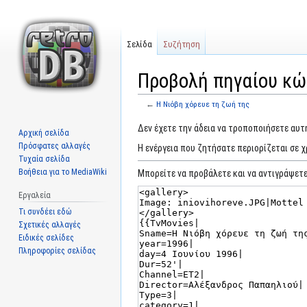
Σελίδα
Συζήτηση
Προβολή πηγαίου κώδ
←
Η Νιόβη χόρευε τη ζωή της
Μετάβαση
Πήδηση
Δεν έχετε την άδεια να τροποποιήσετε αυτή
Αρχική σελίδα
στην
στην
Πρόσφατες αλλαγές
Η ενέργεια που ζητήσατε περιορίζεται σε 
πλοήγηση
αναζήτηση
Τυχαία σελίδα
Βοήθεια για το MediaWiki
Μπορείτε να προβάλετε και να αντιγράψετε
Εργαλεία
Τι συνδέει εδώ
Σχετικές αλλαγές
Ειδικές σελίδες
Πληροφορίες σελίδας