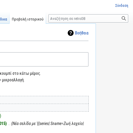
Σύνδεση
Αναζήτηση
δικα
Προβολή ιστορικού
Βοήθεια
 κουμπί στο κάτω μέρος.
= μικροαλλαγή.
015
‎
Νέα σελίδα με '{{series| Sname=Ζωή λαχείο|