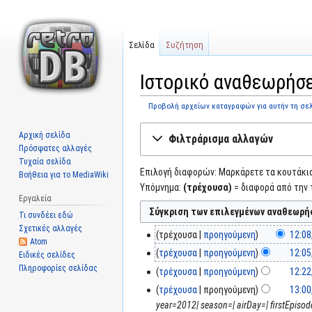
Σελίδα
Συζήτηση
Ιστορικό αναθεωρήσε
Προβολή αρχείων καταγραφών για αυτήν τη σε
Μετάβαση
Πήδηση
Αρχική σελίδα
Φιλτράρισμα αλλαγών
στην
στην
Πρόσφατες αλλαγές
πλοήγηση
αναζήτηση
Τυχαία σελίδα
Επιλογή διαφορών: Μαρκάρετε τα κουτάκια 
Βοήθεια για το MediaWiki
Υπόμνημα:
(τρέχουσα)
= διαφορά από την 
Εργαλεία
Τι συνδέει εδώ
Σχετικές αλλαγές
τρέχουσα
προηγούμενη
12:08
Atom
τρέχουσα
προηγούμενη
12:05
Ειδικές σελίδες
Πληροφορίες σελίδας
τρέχουσα
προηγούμενη
12:22
τρέχουσα
προηγούμενη
13:00
year=2012| season=| airDay=| firstEpiso