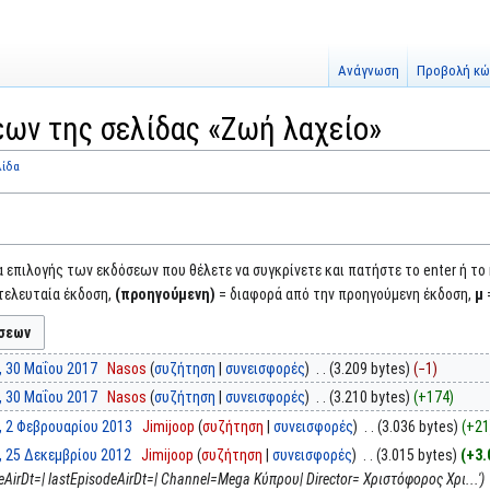
Ανάγνωση
Προβολή κώ
ων της σελίδας «Ζωή λαχείο»
λίδα
επιλογής των εκδόσεων που θέλετε να συγκρίνετε και πατήστε το enter ή το
τελευταία έκδοση,
(προηγούμενη)
= διαφορά από την προηγούμενη έκδοση,
μ
, 30 Μαΐου 2017
‎
Nasos
συζήτηση
συνεισφορές
‎
3.209 bytes
−1
, 30 Μαΐου 2017
‎
Nasos
συζήτηση
συνεισφορές
‎
3.210 bytes
+174
, 2 Φεβρουαρίου 2013
‎
Jimijoop
συζήτηση
συνεισφορές
‎
3.036 bytes
+21
, 25 Δεκεμβρίου 2012
‎
Jimijoop
συζήτηση
συνεισφορές
‎
3.015 bytes
+3.
deAirDt=| lastEpisodeAirDt=| Channel=Mega Κύπρου| Director= Χριστόφορος Χρι...'