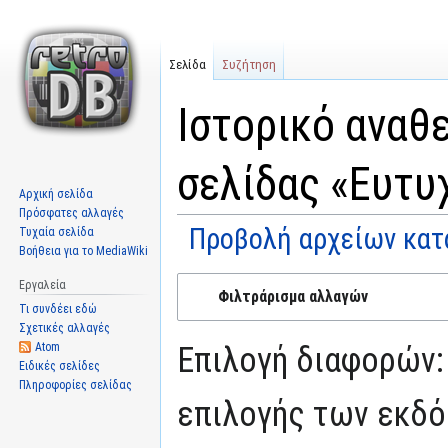
Σελίδα
Συζήτηση
Ιστορικό αναθ
σελίδας «Ευτυ
Αρχική σελίδα
Πρόσφατες αλλαγές
Προβολή αρχείων κατ
Τυχαία σελίδα
Βοήθεια για το MediaWiki
Μετάβαση
Πήδηση
Εργαλεία
Φιλτράρισμα αλλαγών
στην
στην
Τι συνδέει εδώ
πλοήγηση
αναζήτηση
Σχετικές αλλαγές
Atom
Επιλογή διαφορών:
Ειδικές σελίδες
Πληροφορίες σελίδας
επιλογής των εκδό