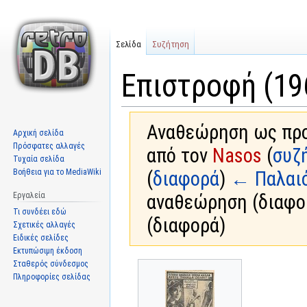
Σελίδα
Συζήτηση
Επιστροφή (19
Αναθεώρηση ως προς
Αρχική σελίδα
Πρόσφατες αλλαγές
από τον
Nasos
(
συζ
Τυχαία σελίδα
Βοήθεια για το MediaWiki
(
διαφορά
)
← Παλαι
Εργαλεία
αναθεώρηση (διαφο
Τι συνδέει εδώ
(διαφορά)
Σχετικές αλλαγές
Ειδικές σελίδες
Εκτυπώσιμη έκδοση
Σταθερός σύνδεσμος
Μετάβαση
Πήδηση
Πληροφορίες σελίδας
στην
στην
πλοήγηση
αναζήτηση