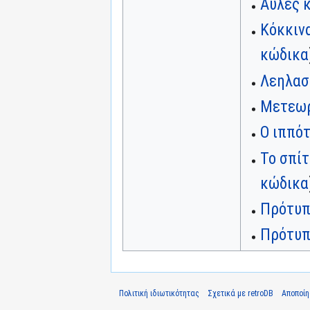
Αυλές κ
Κόκκιν
κώδικα
Λεηλασ
Μετεωρ
Ο ιππό
Το σπί
κώδικα
Πρότυπ
Πρότυπ
Πολιτική ιδιωτικότητας
Σχετικά με retroDB
Αποποί