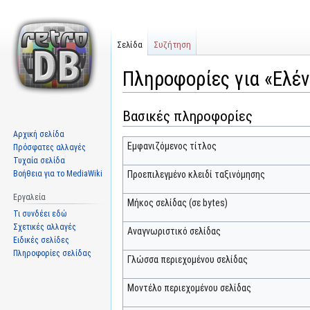
Σελίδα
Συζήτηση
Πληροφορίες για «Ελέ
Βασικές πληροφορίες
Μετάβαση
Πήδηση
στην
στην
Αρχική σελίδα
πλοήγηση
αναζήτηση
Εμφανιζόμενος τίτλος
Πρόσφατες αλλαγές
Τυχαία σελίδα
Βοήθεια για το MediaWiki
Προεπιλεγμένο κλειδί ταξινόμησης
Εργαλεία
Μήκος σελίδας (σε bytes)
Τι συνδέει εδώ
Σχετικές αλλαγές
Αναγνωριστικό σελίδας
Ειδικές σελίδες
Πληροφορίες σελίδας
Γλώσσα περιεχομένου σελίδας
Μοντέλο περιεχομένου σελίδας