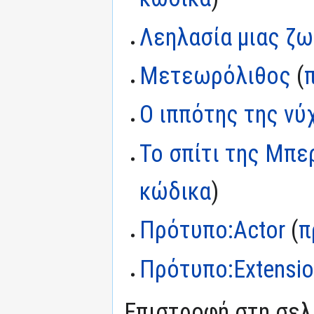
Λεηλασία μιας ζ
Μετεωρόλιθος
(
Ο ιππότης της νύ
Το σπίτι της Μπ
κώδικα
)
Πρότυπο:Actor
(
π
Πρότυπο:Extensi
Επιστροφή στη σε