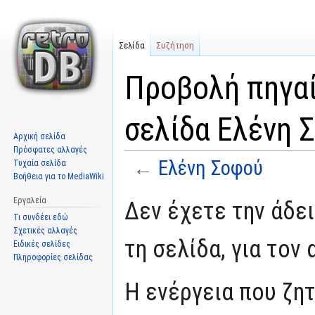
Σελίδα
Συζήτηση
Προβολή πηγαί
σελίδα Ελένη 
Αρχική σελίδα
Πρόσφατες αλλαγές
←
Ελένη Σοφού
Τυχαία σελίδα
Βοήθεια για το MediaWiki
Μετάβαση
Πήδηση
Εργαλεία
Δεν έχετε την άδε
στην
στην
Τι συνδέει εδώ
πλοήγηση
αναζήτηση
Σχετικές αλλαγές
τη σελίδα, για τον
Ειδικές σελίδες
Πληροφορίες σελίδας
Η ενέργεια που ζη