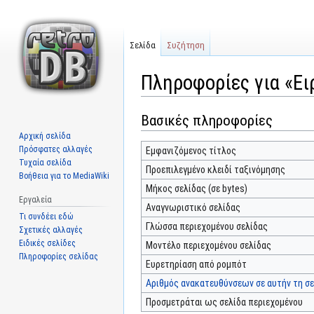
Σελίδα
Συζήτηση
Πληροφορίες για «Ει
Βασικές πληροφορίες
Μετάβαση
Πήδηση
στην
στην
Αρχική σελίδα
πλοήγηση
αναζήτηση
Πρόσφατες αλλαγές
Εμφανιζόμενος τίτλος
Τυχαία σελίδα
Προεπιλεγμένο κλειδί ταξινόμησης
Βοήθεια για το MediaWiki
Μήκος σελίδας (σε bytes)
Εργαλεία
Αναγνωριστικό σελίδας
Τι συνδέει εδώ
Γλώσσα περιεχομένου σελίδας
Σχετικές αλλαγές
Ειδικές σελίδες
Μοντέλο περιεχομένου σελίδας
Πληροφορίες σελίδας
Ευρετηρίαση από ρομπότ
Αριθμός ανακατευθύνσεων σε αυτήν τη σε
Προσμετράται ως σελίδα περιεχομένου