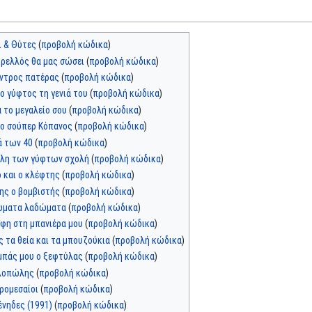
ι & Θύτες
(
προβολή κώδικα
)
τρελλός θα μας σώσει
(
προβολή κώδικα
)
ντρος πατέρας
(
προβολή κώδικα
)
ο γύφτος τη γενιά του
(
προβολή κώδικα
)
 το μεγαλείο σου
(
προβολή κώδικα
)
 ο σούπερ Κόπανος
(
προβολή κώδικα
)
ά των 40
(
προβολή κώδικα
)
άλη των γύφτων σχολή
(
προβολή κώδικα
)
 και ο κλέφτης
(
προβολή κώδικα
)
ης ο βομβιστής
(
προβολή κώδικα
)
ματα λαδώματα
(
προβολή κώδικα
)
ύφη στη μπανιέρα μου
(
προβολή κώδικα
)
ς τα θεία και τα μπουζούκια
(
προβολή κώδικα
)
μπάς μου ο ξεφτύλας
(
προβολή κώδικα
)
λοπώλης
(
προβολή κώδικα
)
ρομεσαίοι
(
προβολή κώδικα
)
ένηδες (1991)
(
προβολή κώδικα
)