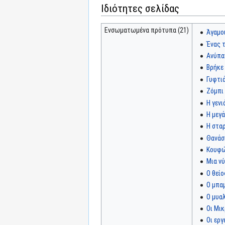
Ιδιότητες σελίδας
Ενσωματωμένα πρότυπα (21)
Άγαμο
Ένας 
Ανύπα
Βρήκε 
Γυφτιά
Ζόμπι
Η γενι
Η μεγ
Η σταρ
Θανάσ
Κουφώ
Μια ν
Ο θείο
Ο μπα
Ο μυα
Οι Μικ
Οι εργ