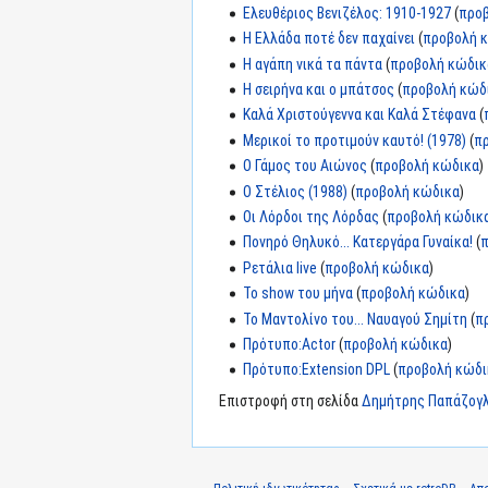
Ελευθέριος Βενιζέλος: 1910-1927
(
προ
Η Ελλάδα ποτέ δεν παχαίνει
(
προβολή 
Η αγάπη νικά τα πάντα
(
προβολή κώδικ
Η σειρήνα και ο μπάτσος
(
προβολή κώδ
Καλά Χριστούγεννα και Καλά Στέφανα
(
Μερικοί το προτιμούν καυτό! (1978)
(
π
Ο Γάμος του Αιώνος
(
προβολή κώδικα
)
Ο Στέλιος (1988)
(
προβολή κώδικα
)
Οι Λόρδοι της Λόρδας
(
προβολή κώδικ
Πονηρό Θηλυκό... Κατεργάρα Γυναίκα!
(
Ρετάλια live
(
προβολή κώδικα
)
Το show του μήνα
(
προβολή κώδικα
)
Το Μαντολίνο του... Ναυαγού Σημίτη
(
π
Πρότυπο:Actor
(
προβολή κώδικα
)
Πρότυπο:Extension DPL
(
προβολή κώδι
Επιστροφή στη σελίδα
Δημήτρης Παπάζογ