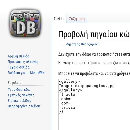
Σελίδα
Συζήτηση
Προβολή πηγαίου κώ
←
Δημήτρης Παπάζογλου
Μετάβαση
Πήδηση
Δεν έχετε την άδεια να τροποποιήσετε αυτή
Αρχική σελίδα
στην
στην
Πρόσφατες αλλαγές
Η ενέργεια που ζητήσατε περιορίζεται σε 
πλοήγηση
αναζήτηση
Τυχαία σελίδα
Βοήθεια για το MediaWiki
Μπορείτε να προβάλετε και να αντιγράψετε
Εργαλεία
Τι συνδέει εδώ
Σχετικές αλλαγές
Ειδικές σελίδες
Πληροφορίες σελίδας