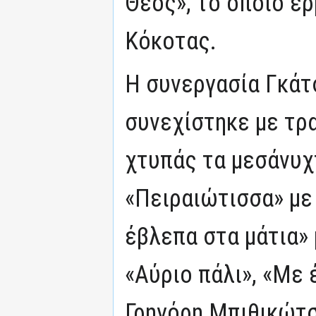
Θεός», το οποίο ε
Κόκοτας.
Η συνεργασία Γκάτ
συνεχίστηκε με τρ
χτυπάς τα μεσάνυχ
«Πειραιώτισσα» με 
έβλεπα στα μάτια» 
«Αύριο πάλι», «Με 
Γρηγόρη Μπιθικώτση