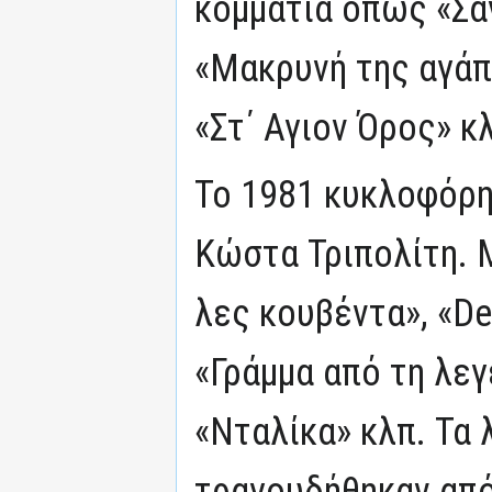
κομμάτια όπως «Σα
«Μακρυνή της αγάπ
«Στ΄ Αγιον Όρος» κ
Το 1981 κυκλοφόρη
Κώστα Τριπολίτη. 
λες κουβέντα», «De
«Γράμμα από τη λε
«Νταλίκα» κλπ. Τα 
τραγουδήθηκαν από