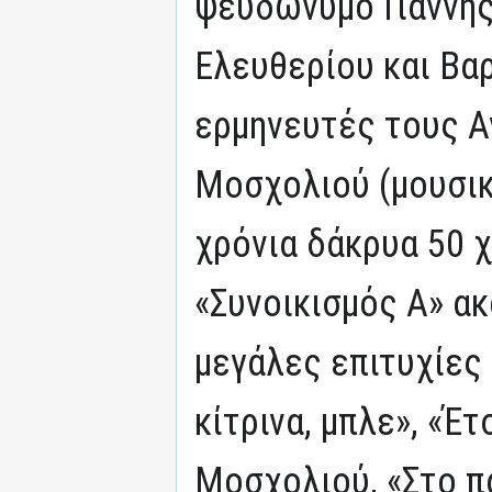
ψευδώνυμο Γιάννης
Ελευθερίου και Βα
ερμηνευτές τους Α
Μοσχολιού (μουσικ
χρόνια δάκρυα 50 χ
«Συνοικισμός Α» α
μεγάλες επιτυχίες 
κίτρινα, μπλε», «Έτσ
Μοσχολιού, «Στο π