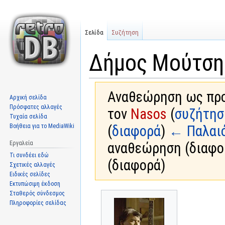
Σελίδα
Συζήτηση
Δήμος Μούτση
Αναθεώρηση ως προς
Αρχική σελίδα
Πρόσφατες αλλαγές
τον
Nasos
(
συζήτησ
Τυχαία σελίδα
Βοήθεια για το MediaWiki
(
διαφορά
)
← Παλαι
Εργαλεία
αναθεώρηση (διαφο
Τι συνδέει εδώ
(διαφορά)
Σχετικές αλλαγές
Ειδικές σελίδες
Εκτυπώσιμη έκδοση
Σταθερός σύνδεσμος
Μετάβαση
Πήδηση
Πληροφορίες σελίδας
στην
στην
πλοήγηση
αναζήτηση