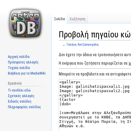
Σελίδα
Συζήτηση
Προβολή πηγαίου κώδ
←
Γαλήνη Χατζηπασχάλη
Μετάβαση
Πήδηση
Δεν έχετε την άδεια να τροποποιήσετε αυτή
Αρχική σελίδα
στην
στην
Πρόσφατες αλλαγές
Η ενέργεια που ζητήσατε περιορίζεται σε 
πλοήγηση
αναζήτηση
Τυχαία σελίδα
Βοήθεια για το MediaWiki
Μπορείτε να προβάλετε και να αντιγράψετε
Εργαλεία
Τι συνδέει εδώ
Σχετικές αλλαγές
Ειδικές σελίδες
Πληροφορίες σελίδας