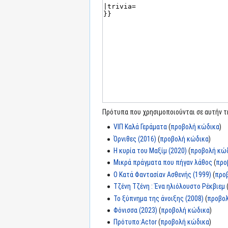
Πρότυπα που χρησιμοποιούνται σε αυτήν τη
VIΠ Καλά Γεράματα
(
προβολή κώδικα
)
Όρνιθες (2016)
(
προβολή κώδικα
)
Η κυρία του Μαξίμ (2020)
(
προβολή κώ
Μικρά πράγματα που πήγαν λάθος
(
προ
Ο Κατά Φαντασίαν Ασθενής (1999)
(
προ
Τζένη Τζένη : Ένα ηλιόλουστο Ρέκβιεμ
Το ξύπνημα της άνοιξης (2008)
(
προβο
Φόνισσα (2023)
(
προβολή κώδικα
)
Πρότυπο:Actor
(
προβολή κώδικα
)