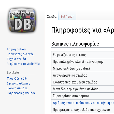
Σελίδα
Συζήτηση
Πληροφορίες για «Α
Βασικές πληροφορίες
Μετάβαση
Πήδηση
στην
στην
Αρχική σελίδα
πλοήγηση
αναζήτηση
Πρόσφατες αλλαγές
Εμφανιζόμενος τίτλος
Τυχαία σελίδα
Προεπιλεγμένο κλειδί ταξινόμησης
Βοήθεια για το MediaWiki
Μήκος σελίδας (σε bytes)
Εργαλεία
Αναγνωριστικό σελίδας
Τι συνδέει εδώ
Γλώσσα περιεχομένου σελίδας
Σχετικές αλλαγές
Ειδικές σελίδες
Μοντέλο περιεχομένου σελίδας
Πληροφορίες σελίδας
Ευρετηρίαση από ρομπότ
Αριθμός ανακατευθύνσεων σε αυτήν τη σε
Προσμετράται ως σελίδα περιεχομένου