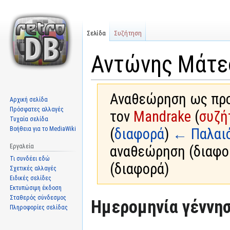
Σελίδα
Συζήτηση
Αντώνης Μάτε
Αναθεώρηση ως προς
Αρχική σελίδα
Πρόσφατες αλλαγές
τον
Mandrake
(
συζή
Τυχαία σελίδα
Βοήθεια για το MediaWiki
(
διαφορά
)
← Παλαι
Εργαλεία
αναθεώρηση (διαφο
Τι συνδέει εδώ
(διαφορά)
Σχετικές αλλαγές
Ειδικές σελίδες
Εκτυπώσιμη έκδοση
Σταθερός σύνδεσμος
Μετάβαση
Πήδηση
Ημερομηνία γέννησ
Πληροφορίες σελίδας
στην
στην
πλοήγηση
αναζήτηση