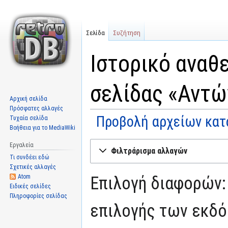
Σελίδα
Συζήτηση
Ιστορικό αναθ
σελίδας «Αντώ
Αρχική σελίδα
Πρόσφατες αλλαγές
Προβολή αρχείων κατ
Τυχαία σελίδα
Βοήθεια για το MediaWiki
Μετάβαση
Πήδηση
Εργαλεία
Φιλτράρισμα αλλαγών
στην
στην
Τι συνδέει εδώ
πλοήγηση
αναζήτηση
Σχετικές αλλαγές
Atom
Επιλογή διαφορών:
Ειδικές σελίδες
Πληροφορίες σελίδας
επιλογής των εκδό