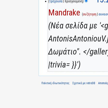
τρέχουσα
προηγούμενη
Mandrake
συζήτηση
συνει
Νέα σελίδα με '<g
AntonisAntoniouV.
Δωμάτιο". </galler
|trivia= }}'
Πολιτική ιδιωτικότητας
Σχετικά με retroDB
Αποποί