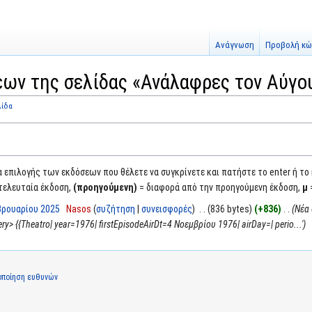
Ανάγνωση
Προβολή κώ
εων της σελίδας «Ανάλαφρες τον Αύγο
λίδα
επιλογής των εκδόσεων που θέλετε να συγκρίνετε και πατήστε το enter ή το
τελευταία έκδοση,
(προηγούμενη)
= διαφορά από την προηγούμενη έκδοση,
μ
εβρουαρίου 2025
‎
Nasos
συζήτηση
συνεισφορές
‎
836 bytes
+836
‎
Νέα 
ry> {{Theatro| year=1976| firstEpisodeAirDt=4 Νοεμβρίου 1976| airDay=| perio...'
οποίηση ευθυνών