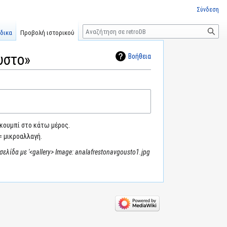
Σύνδεση
Αναζήτηση
δικα
Προβολή ιστορικού
υστο»
Βοήθεια
 κουμπί στο κάτω μέρος.
= μικροαλλαγή.
σελίδα με '<gallery> Image: analafrestonavgousto1.jpg