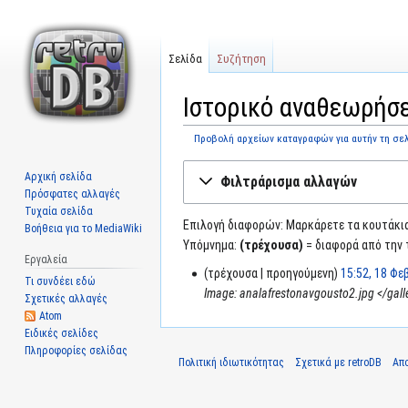
Σελίδα
Συζήτηση
Ιστορικό αναθεωρήσ
Προβολή αρχείων καταγραφών για αυτήν τη σε
Μετάβαση
Πήδηση
Αρχική σελίδα
Φιλτράρισμα αλλαγών
στην
στην
Πρόσφατες αλλαγές
πλοήγηση
αναζήτηση
Τυχαία σελίδα
Επιλογή διαφορών: Μαρκάρετε τα κουτάκια 
Βοήθεια για το MediaWiki
Υπόμνημα:
(τρέχουσα)
= διαφορά από την 
Εργαλεία
τρέχουσα
προηγούμενη
15:52, 18 Φ
Τι συνδέει εδώ
Image: analafrestonavgousto2.jpg </galle
Σχετικές αλλαγές
Atom
Ειδικές σελίδες
Πληροφορίες σελίδας
Πολιτική ιδιωτικότητας
Σχετικά με retroDB
Απ