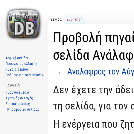
Σελίδα
Συζήτηση
Προβολή πηγαί
σελίδα Ανάλαφ
Αρχική σελίδα
Πρόσφατες αλλαγές
←
Ανάλαφρες τον Αύ
Τυχαία σελίδα
Βοήθεια για το MediaWiki
Μετάβαση
Πήδηση
Εργαλεία
Δεν έχετε την άδε
στην
στην
Τι συνδέει εδώ
πλοήγηση
αναζήτηση
Σχετικές αλλαγές
τη σελίδα, για τον
Ειδικές σελίδες
Πληροφορίες σελίδας
Η ενέργεια που ζη