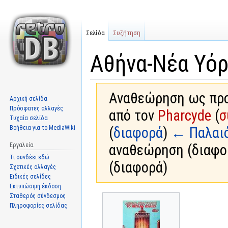
Σελίδα
Συζήτηση
Αθήνα-Νέα Υόρ
Αναθεώρηση ως προς
Αρχική σελίδα
Πρόσφατες αλλαγές
από τον
Pharcyde
(
σ
Τυχαία σελίδα
Βοήθεια για το MediaWiki
(
διαφορά
)
← Παλαι
Εργαλεία
αναθεώρηση (διαφο
Τι συνδέει εδώ
(διαφορά)
Σχετικές αλλαγές
Ειδικές σελίδες
Εκτυπώσιμη έκδοση
Σταθερός σύνδεσμος
Μετάβαση
Πήδηση
Πληροφορίες σελίδας
στην
στην
πλοήγηση
αναζήτηση