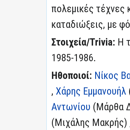
πολεμικές τέχνες 
καταδιώξεις, με φό
Στοιχεία/Trivia:
Η 
1985-1986.
Ηθοποιοί:
Νίκος Β
,
Χάρης Εμμανουήλ
Αντωνίου
(Μάρθα Δ
(Μιχάλης Μακρής) 