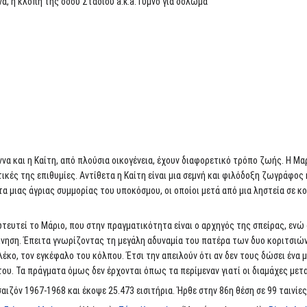
α, η κλοπή της οδού Σταδίου a.k.a. Γυμνό για δόλωμα
να και η Καίτη, από πλούσια οικογένεια, έχουν διαφορετικό τρόπο ζωής. Η Μαρ
ικές της επιθυμίες. Αντίθετα η Καίτη είναι μια σεμνή και φιλόδοξη ζωγράφος
τα μιας άγριας συμμορίας του υποκόσμου, οι οποίοι μετά από μια ληστεία σε 
τευτεί το Μάριο, που στην πραγματικότητα είναι ο αρχηγός της σπείρας, ενώ 
ίνηση. Έπειτα γνωρίζοντας τη μεγάλη αδυναμία του πατέρα των δυο κοριτσιών,
έκο, τον εγκέφαλο του κόλπου. Έτσι την απειλούν ότι αν δεν τους δώσει ένα
του. Τα πράγματα όμως δεν έρχονται όπως τα περίμεναν γιατί οι διαμάχες μετα
αιζόν 1967-1968 και έκοψε 25.473 εισιτήρια. Ήρθε στην 86η θέση σε 99 ταινίες