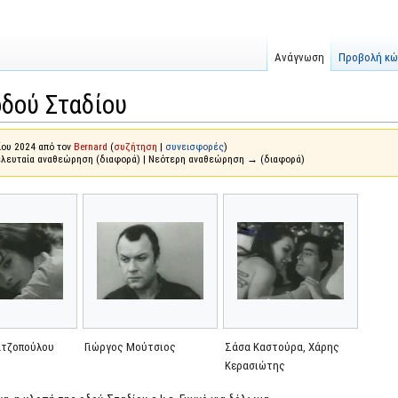
Ανάγνωση
Προβολή κώ
οδού Σταδίου
ου 2024 από τον
Bernard
(
συζήτηση
|
συνεισφορές
)
ελευταία αναθεώρηση (διαφορά) | Νεότερη αναθεώρηση → (διαφορά)
ατζοπούλου
Γιώργος Μούτσιος
Σάσα Καστούρα, Χάρης
Κερασιώτης