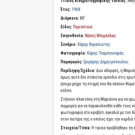
Τίτλος κινηματογραφικής ταινίας:
Αθήν
Έτος:
1968
Διάρκεια:
80'
Είδος:
Περιπέτεια
Σκηνοθεσία:
Νάσος Μπιμπέλας
Σενάριο:
Χάρης Κερασιώτης
Φωτογραφία:
Χάρης Τσαμπουναράς
Παραγωγός:
Γρηγόρης Δημητρόπουλος
Περίληψη/Σχόλια:
Δυο αδερφές, η Μαριάν
όμως αυτό δεν στέκεται εμπόδιο στις ερωτ
ήσυχα μέχρι τη στιγμή που θα πέσουν θύμα
κόλπο.
Στήνουν πλεκτάνη στη Μαριάννα για να ερω
συμμορία για να παρακολουθεί κάθε τους κ
φωτογραφία στο κρεβάτι αγκαλιά με τον Αλ
στον πατέρα της ο οποίος έχει την καρδιά 
Στοιχεία/Trivia:
Η ταινία προβλήθηκε τη σ