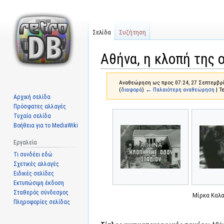
Σελίδα
Συζήτηση
Αθήνα, η κλοπή της 
Αναθεώρηση ως προς 07:24, 27 Σεπτεμβρί
(
διαφορά
)
← Παλαιότερη αναθεώρηση
| Τ
Αρχική σελίδα
Πρόσφατες αλλαγές
Μετάβαση
Πήδηση
Τυχαία σελίδα
στην
στην
Βοήθεια για το MediaWiki
πλοήγηση
αναζήτηση
Εργαλεία
Τι συνδέει εδώ
Σχετικές αλλαγές
Ειδικές σελίδες
Εκτυπώσιμη έκδοση
Σταθερός σύνδεσμος
Μίρκα Καλ
Πληροφορίες σελίδας