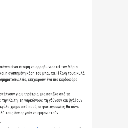
ιάννα είναι έτοιμη να αρραβωνιαστεί τον Μάριο,
 και η αγαπημένη κόρη του μπαμπά. Η ζωή τους κυλά
κοσμηματοπωλείο, επιχειρούν ένα πιο κερδοφόρο
στέλνουν για υπηρέτρια, μια κοπέλα από τη
 την Καίτη, τη ναρκώνουν, τη γδύνουν και βγάζουν
 μεγάλο χρηματικό ποσό, οι φωτογραφίες θα πάνε
ξύ τους δεν αργούν να εμφανιστούν...
.