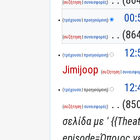
συζήτηση
συνεισφορές
00:
τρέχουσα
προηγούμενη
‎
864
συζήτηση
συνεισφορές
12:
τρέχουσα
προηγούμενη
Jimijoop
συζήτηση
συνεισφο
12:
τρέχουσα
προηγούμενη
‎
850
συζήτηση
συνεισφορές
σελίδα με ' {{Theat
episode=Όποιος γε