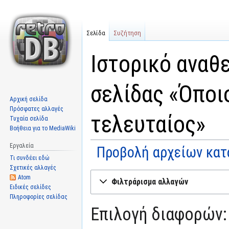
Σελίδα
Συζήτηση
Ιστορικό αναθ
σελίδας «Όποι
Αρχική σελίδα
Πρόσφατες αλλαγές
τελευταίος»
Τυχαία σελίδα
Βοήθεια για το MediaWiki
Εργαλεία
Προβολή αρχείων κατ
Τι συνδέει εδώ
Σχετικές αλλαγές
Μετάβαση
Πήδηση
Atom
Φιλτράρισμα αλλαγών
στην
στην
Ειδικές σελίδες
Πληροφορίες σελίδας
πλοήγηση
αναζήτηση
Επιλογή διαφορών: