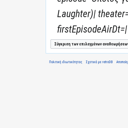
Laughter)| theate
firstEpisodeAirDt=|
Πολιτική ιδιωτικότητας
Σχετικά με retroDB
Αποποί