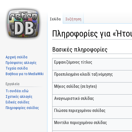
Σελίδα
Συζήτηση
Πληροφορίες για «Ήτο
Βασικές πληροφορίες
Μετάβαση
Πήδηση
στην
στην
Αρχική σελίδα
πλοήγηση
αναζήτηση
Εμφανιζόμενος τίτλος
Πρόσφατες αλλαγές
Τυχαία σελίδα
Βοήθεια για το MediaWiki
Προεπιλεγμένο κλειδί ταξινόμησης
Εργαλεία
Μήκος σελίδας (σε bytes)
Τι συνδέει εδώ
Σχετικές αλλαγές
Αναγνωριστικό σελίδας
Ειδικές σελίδες
Πληροφορίες σελίδας
Γλώσσα περιεχομένου σελίδας
Μοντέλο περιεχομένου σελίδας