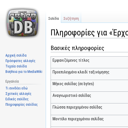
Σελίδα
Συζήτηση
Πληροφορίες για «Έρχο
Βασικές πληροφορίες
Μετάβαση
Πήδηση
στην
στην
Αρχική σελίδα
πλοήγηση
αναζήτηση
Εμφανιζόμενος τίτλος
Πρόσφατες αλλαγές
Τυχαία σελίδα
Βοήθεια για το MediaWiki
Προεπιλεγμένο κλειδί ταξινόμησης
Εργαλεία
Μήκος σελίδας (σε bytes)
Τι συνδέει εδώ
Σχετικές αλλαγές
Αναγνωριστικό σελίδας
Ειδικές σελίδες
Πληροφορίες σελίδας
Γλώσσα περιεχομένου σελίδας
Μοντέλο περιεχομένου σελίδας