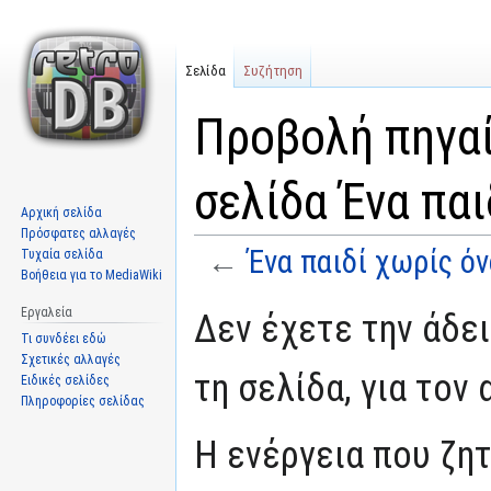
Σελίδα
Συζήτηση
Προβολή πηγαί
σελίδα Ένα παι
Αρχική σελίδα
Πρόσφατες αλλαγές
←
Ένα παιδί χωρίς ό
Τυχαία σελίδα
Βοήθεια για το MediaWiki
Μετάβαση
Πήδηση
Εργαλεία
Δεν έχετε την άδε
στην
στην
Τι συνδέει εδώ
πλοήγηση
αναζήτηση
Σχετικές αλλαγές
τη σελίδα, για τον
Ειδικές σελίδες
Πληροφορίες σελίδας
Η ενέργεια που ζη